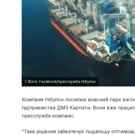
Фото: Facebook/пресслужба Нібулон
Компанія Нібулон посилює власний парк ваго
підприємства ДМЗ Карпати. Вони вже працюю
пресслужба компанії.
“Таке рішення забезпечує подальшу оптимізац