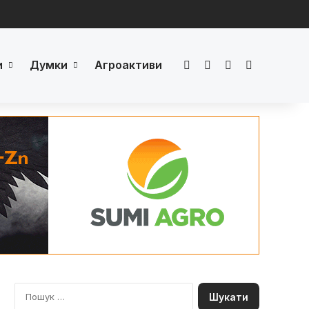
и
Думки
Агроактиви
Facebook
LinkedIn
YouTube
Телеграм
П
о