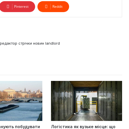
Pinterest
Reddit
редактор стрічки новин landlord
анують побудувати
Логістика як вузьке місце: що