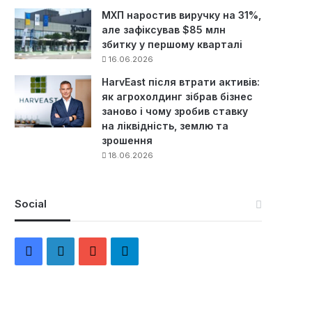
МХП наростив виручку на 31%,
але зафіксував $85 млн
збитку у першому кварталі
16.06.2026
HarvEast після втрати активів:
як агрохолдинг зібрав бізнес
заново і чому зробив ставку
на ліквідність, землю та
зрошення
18.06.2026
Social
F
L
Y
Т
a
i
o
е
c
n
u
л