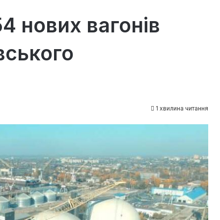
4 нових вагонів
вського
1 хвилина читання