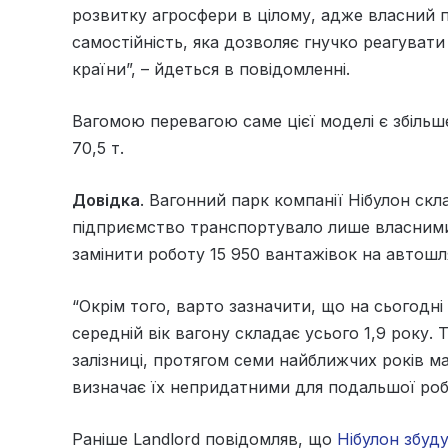
розвитку агросфери в цілому, адже власний 
самостійність, яка дозволяє гнучко реагувати
країни”, – йдеться в повідомленні.
Вагомою перевагою саме цієї моделі є збільш
70,5 т.
Довідка
. Вагонний парк компанії Нібулон скла
підприємство транспортувало лише власними
замінити роботу 15 950 вантажівок на автошл
“Окрім того, варто зазначити, що на сьогодн
середній вік вагону складає усього 1,9 року. 
залізниці, протягом семи найближчих років м
визначає їх непридатними для подальшої робо
Раніше Landlord повідомляв, що
Нібулон збуду