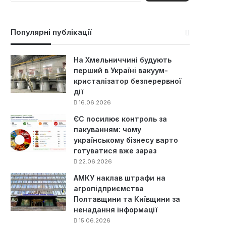
ш
у
к
Популярні публікації
:
На Хмельниччині будують
перший в Україні вакуум-
кристалізатор безперервної
дії
16.06.2026
ЄС посилює контроль за
пакуванням: чому
українському бізнесу варто
готуватися вже зараз
22.06.2026
АМКУ наклав штрафи на
агропідприємства
Полтавщини та Київщини за
ненадання інформації
15.06.2026