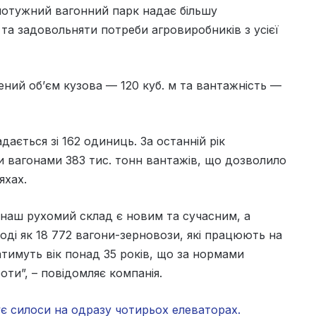
потужний вагонний парк надає більшу
 та задовольняти потреби агровиробників з усієї
ений об’єм кузова — 120 куб. м та вантажність —
дається зі 162 одиниць. За останній рік
 вагонами 383 тис. тонн вантажів, що дозволило
яхах.
і наш рухомий склад є новим та сучасним, а
Тоді як 18 772 вагони-зерновози, які працюють на
атимуть вік понад 35 років, що за нормами
ти”, – повідомляє компанія.
є силоси на одразу чотирьох елеваторах.