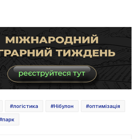
логістика
Нібулон
оптимізація
парк