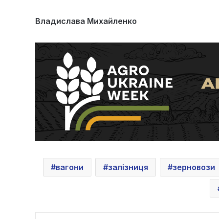
Владислава Михайленко
вагони
залізниця
зерновози