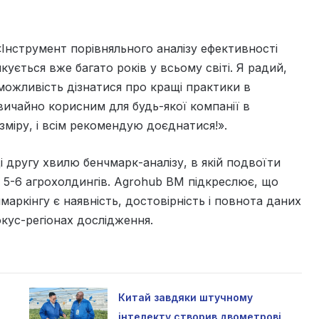
 «Інструмент порівняльного аналізу ефективності
ується вже багато років у всьому світі. Я радий,
можливість дізнатися про кращі практики в
вичайно корисним для будь-якої компанії в
зміру, і всім рекомендую доєднатися!».
 другу хвилю бенчмарк-аналізу, в якій подвоїти
 5-6 агрохолдингів. Agrohub BM підкреслює, що
аркінгу є наявність, достовірність і повнота даних
окус-регіонах дослідження.
Китай завдяки штучному
інтелекту створив двометрові