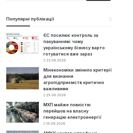
ш
у
к
Популярні публікації
:
ЄС посилює контроль за
пакуванням: чому
українському бізнесу варто
готуватися вже зараз
22.06.2026
Мінекономіки змінило критерії
для визнання
агропідприємств критично
важливими
25.06.2026
МХП майже повністю
перейшов на власну
генерацію електроенергії
19.06.2026