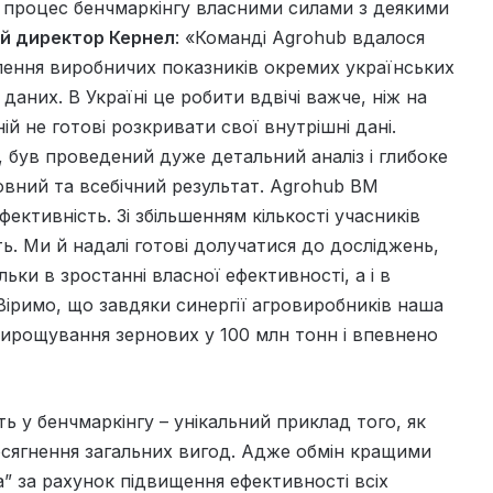
є процес бенчмаркінгу власними силами з деякими
ий директор Кернел
: «Команді Agrohub вдалося
влення виробничих показників окремих українських
аних. В Україні це робити вдвічі важче, ніж на
й не готові розкривати свої внутрішні дані.
, був проведений дуже детальний аналіз і глибоке
овний та всебічний результат. Agrohub BM
ктивність. Зі збільшенням кількості учасників
ть. Ми й надалі готові долучатися до досліджень,
ільки в зростанні власної ефективності, а і в
. Віримо, що завдяки синергії агровиробників наша
вирощування зернових у 100 млн тонн і впевнено
сть у бенчмаркінгу – унікальний приклад того, як
осягнення загальних вигод. Адже обмін кращими
а” за рахунок підвищення ефективності всіх