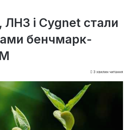
 ЛНЗ і Cygnet стали
ами бенчмарк-
BM
3 хвилин читання