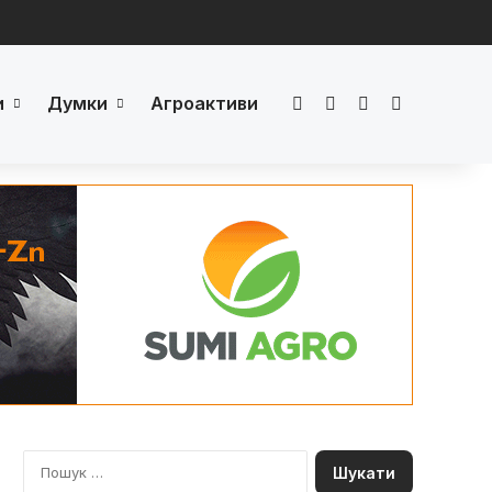
и
Думки
Агроактиви
Facebook
LinkedIn
YouTube
Телеграм
П
о