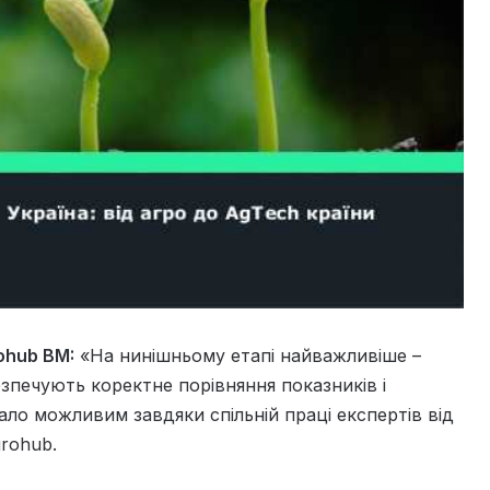
ohub BM:
«На нинішньому етапі найважливіше –
езпечують коректне порівняння показників і
ло можливим завдяки спільній праці експертів від
grohub.