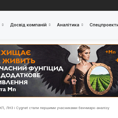
Досвід компаній
Аналітика
Спецпроект
МХП, ЛНЗ і Cygnet стали першими учасниками бенчмарк-аналізу