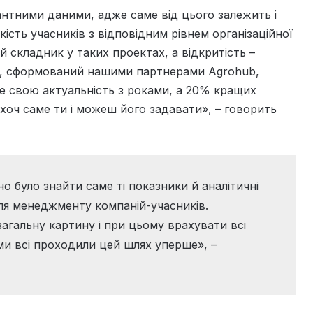
нтними даними, адже саме від цього залежить і
кість учасників з відповідним рівнем організаційної
 складник у таких проектах, а відкритість –
кт, сформований нашими партнерами Agrohub,
е свою актуальність з роками, а 20% кращих
 хоч саме ти і можеш його задавати», – говорить
но було знайти саме ті показники й аналітичні
 для менеджменту компаній-учасників.
агальну картину і при цьому врахувати всі
ми всі проходили цей шлях уперше», –