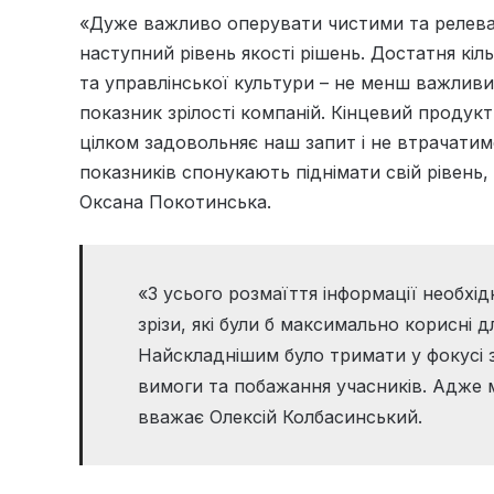
«Дуже важливо оперувати чистими та релева
наступний рівень якості рішень. Достатня кіль
та управлінської культури – не менш важливий
показник зрілості компаній. Кінцевий проду
цілком задовольняє наш запит і не втрачатим
показників спонукають піднімати свій рівень,
Оксана Покотинська.
«З усього розмаїття інформації необхід
зрізи, які були б максимально корисні
Найскладнішим було тримати у фокусі з
вимоги та побажання учасників. Адже 
вважає Олексій Колбасинський.