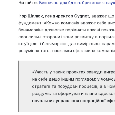
Читайте
:
Безпечно для бджіл: британські на
Ігор Шилюк, гендиректор Cygnet,
вважає що 
фундамент: «Кожна компанія вважає себе вис
бенчмаркінг дозволяє порівняти власні показ
свої сильні сторони і зони розвитку в порівн
інтуїцією, і бенчмаркінг дає вимірювані пар
розуміння того, наскільки ефективна компанія
«Участь у таких проектах завжди вигр
на себе дещо іншим поглядом: у чомус
стратегії та побудови процесів, а в ч
роздумів та сформувати плани вдоско
начальник управління операційної еф