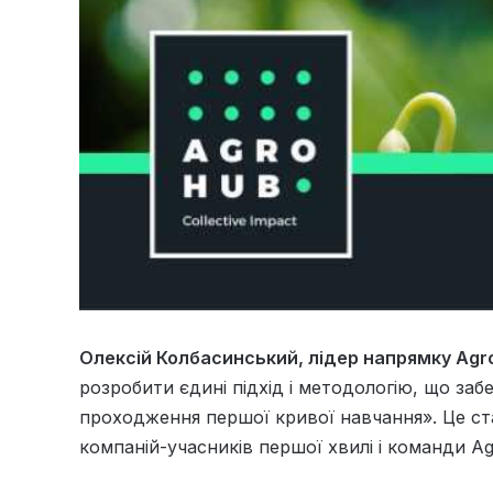
Олексій Колбасинський, лідер напрямку Agr
розробити єдині підхід і методологію, що заб
проходження першої кривої навчання». Це ста
компаній-учасників першої хвилі і команди A