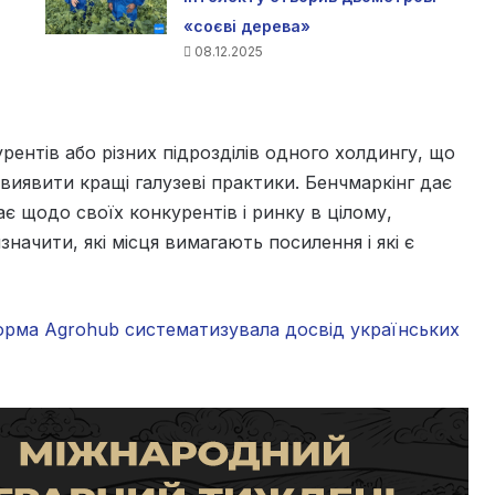
«соєві дерева»
08.12.2025
курентів або різних підрозділів одного холдингу, що
виявити кращі галузеві практики. Бенчмаркінг дає
має щодо своїх конкурентів і ринку в цілому,
начити, які місця вимагають посилення і які є
орма Agrohub систематизувала досвід українських