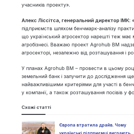
учасників проекту».
Алекс Ліссітса, генеральний директор ІМК
:
підприємств шляхом бенчмарк-аналізу практик
що український агросектор нарешті теж має 
агробізнесі. Вважаю проект Agrohub BM надз
агросекторі, незалежно від розташування і ро
У планах Agrohub BM – провести в цьому році
земельний банк і залучити до дослідження ще
найважливішими критеріями для участі в бенчм
у компанії, а також розташування посівів у ф
Схожі статті
Європа втратила драйв. Чому
українські підприємці виграють