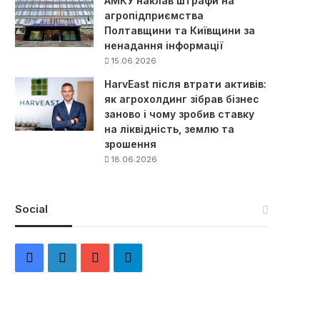
АМКУ наклав штрафи на
агропідприємства
Полтавщини та Київщини за
ненадання інформації
15.06.2026
HarvEast після втрати активів:
як агрохолдинг зібрав бізнес
заново і чому зробив ставку
на ліквідність, землю та
зрошення
18.06.2026
Social
F
L
Y
Т
a
i
o
е
c
n
u
л