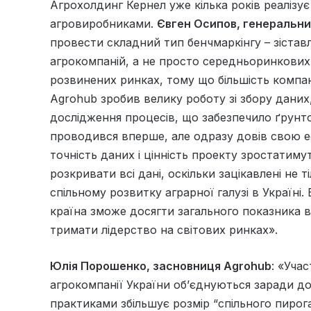
Агрохолдинг Кернел уже кілька років реалізу
агровиробниками.
Євген Осипов, генеральн
провести складний тип бенчмаркінгу – зіста
агрокомпаній, а не просто середньоринкових д
розвинених ринках, тому що більшість компані
Agrohub зробив велику роботу зі збору даних
дослідження процесів, що забезпечило ґрунт
проводився вперше, але одразу довів свою ефе
точність даних і цінність проекту зростатиму
розкривати всі дані, оскільки зацікавлені не т
спільному розвитку аграрної галузі в Україні
країна зможе досягти загального показника 
тримати лідерство на світових ринках».
Юлія Порошенко, засновниця Agrohub
: «Уча
агрокомпанії України об’єднуються заради д
практиками збільшує розмір “спільного пирог