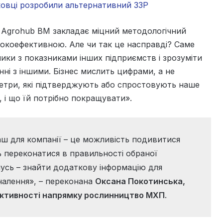
уковці розробили альтернативний ЗЗР
Agrohub BM закладає міцний методологічний
окоефективною. Але чи так це насправді? Саме
ники з показниками інших підприємств і зрозуміти
янні з іншими. Бізнес мислить цифрами, а не
аметри, які підтверджують або спростовують наше
, і що їй потрібно покращувати».
аш для компанії – це можливість подивитися
ь переконатися в правильності обраної
омусь – знайти додаткову інформацію для
налення», – переконана
Оксана Покотинська,
ективності напрямку рослинництво МХП
.