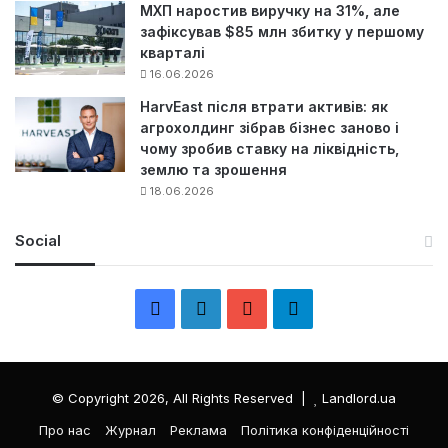
МХП наростив виручку на 31%, але
зафіксував $85 млн збитку у першому
кварталі
16.06.2026
HarvEast після втрати активів: як
агрохолдинг зібрав бізнес заново і
чому зробив ставку на ліквідність,
землю та зрошення
18.06.2026
Social
F
L
Y
Т
a
i
o
е
c
n
u
л
© Copyright 2026, All Rights Reserved |
Landlord.ua
e
k
T
е
Про нас
Журнал
Реклама
Політика конфіденційності