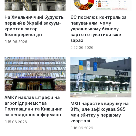
На Хмельниччині будують
ЄС посилює контроль за
перший в Україні вакуум-
пакуванням: чому
кристалізатор
українському бізнесу
безперервної дії
варто готуватися вже
зараз
16.06.2026
22.06.2026
АМКУ наклав штрафи на
агропідприємства
МХП наростив виручку на
Полтавщини та Київщини
31%, але зафіксував $85
за ненадання інформації
млн збитку у першому
кварталі
15.06.2026
16.06.2026