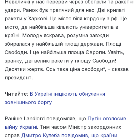
Невеличкі у нас перерви через обстріли та ракетні
удари. Ранок був трагічний для нас. Дві крилаті
ракети у Харкові. Це місто біля кордону з рф. Це
місто, де найбільша кількість університетів в
країні. Молодь яскрава, розумна завжди
збиралася у найбільшій площі держави. Площі
Свободи. І це найбільша площа Європи. Уявіть,
зранку, дві великі ракети у площу Свободи!
Десятки жертв. Ось така ціна свободи”, – сказав
президент.
Читайте
:
В Україні ініціюють обнулення
зовнішнього боргу
Раніше Landlord повідомляв, що
Путін оголосив
війну Україні
. Тим часом Міністр закордонних
справ
Дмитро Кулеба повідомив, що країни