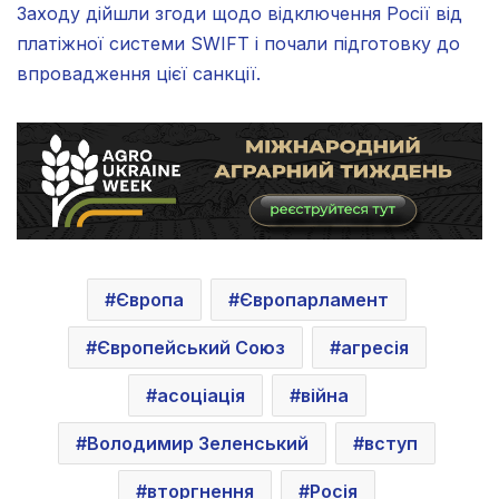
Заходу дійшли згоди щодо відключення Росії від
платіжної системи SWIFT і почали підготовку до
впровадження цієї санкції.
Європа
Європарламент
Європейський Союз
агресія
асоціація
війна
Володимир Зеленський
вступ
вторгнення
Росія