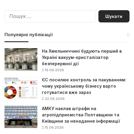
П
о
ш
у
Популярні публікації
к
:
На Хмельниччині будують перший в
Україні вакуум-кристалізатор
безперервної дії
16.06.2026
ЄС посилює контроль за пакуванням:
чому українському бізнесу варто
готуватися вже зараз
22.06.2026
АМКУ наклав штрафи на
агропідприємства Полтавщини та
Київщини за ненадання інформації
15.06.2026