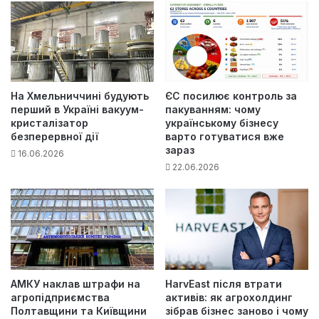
На Хмельниччині будують
ЄС посилює контроль за
перший в Україні вакуум-
пакуванням: чому
кристалізатор
українському бізнесу
безперервної дії
варто готуватися вже
зараз
16.06.2026
22.06.2026
АМКУ наклав штрафи на
HarvEast після втрати
агропідприємства
активів: як агрохолдинг
Полтавщини та Київщини
зібрав бізнес заново і чому