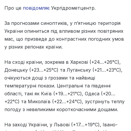
Про це
повідомляє
Укргідрометцентр.
За прогнозами синоптиків, у п’ятницю територія
України опиниться під впливом різних повітряних
мас, що призведе до контрастних погодних умов
у різних регіонах країни.
На сході країни, зокрема в Харкові (+24…+26°С),
Донецьку (+23…+25°С) та Луганську (+21…+23°С),
очікуються дощі з грозами та найвищі
температурні покази. Центральні та південні
області, такі як Київ (+19…+21°С), Одеса (+20…
+22°С) та Миколаїв (+22…+24°С), зустрінуть теплу
погоду з невеликими короткочасними дощами.
На заході України, у Львові (+17…+19°С), Івано-