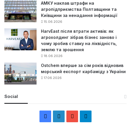
АМКУ наклав штрафи на
агропідприємства Полтавщини та
Київщини за ненадання інформації
15.06.2026
HarvEast після втрати активів: як
агрохолдинг зібрав бізнес заново і
чому зробив ставку на ліквідність,
землю та зрошення
18.06.2026
Ostchem вперше за сім років відновив
морський експорт карбаміду з України
17.06.2026
Social
F
L
Y
Т
a
i
o
е