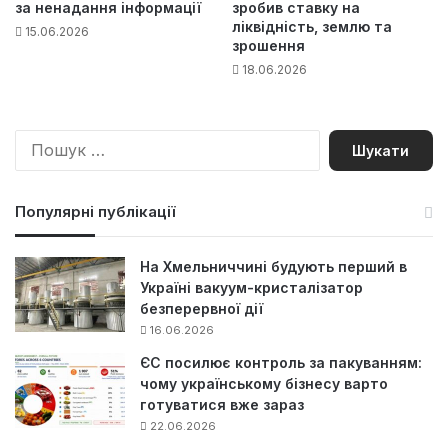
за ненадання інформації
зробив ставку на
ліквідність, землю та
15.06.2026
зрошення
18.06.2026
П
о
ш
у
Популярні публікації
к
:
На Хмельниччині будують перший в
Україні вакуум-кристалізатор
безперервної дії
16.06.2026
ЄС посилює контроль за пакуванням:
чому українському бізнесу варто
готуватися вже зараз
22.06.2026