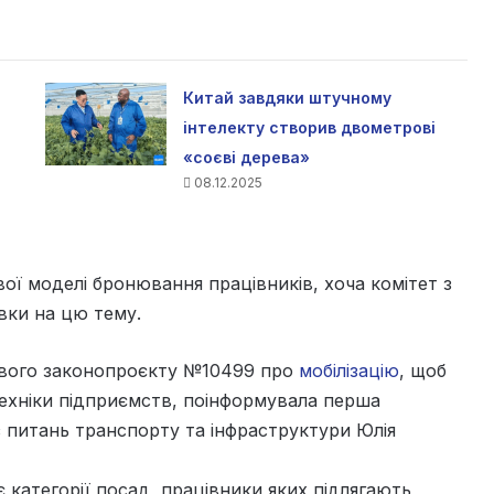
Китай завдяки штучному
інтелекту створив двометрові
«соєві дерева»
08.12.2025
ої моделі бронювання працівників, хоча комітет з
вки на цю тему.
ового законопроєкту №10499 про
мобілізацію
, щоб
хніки підприємств, поінформувала перша
з питань транспорту та інфраструктури Юлія
 категорії посад, працівники яких підлягають