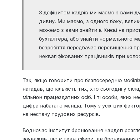
З дефіцитом кадрів ми маємо з вами ду
дивну. Ми маємо, з одного боку, велике
можемо з вами знайти в Києві на прис
бухгалтера, або знайти нормального м
безробіття передбачає перевищення пр
некваліфікованих працівників при коло
Так, якщо говорити про безпосередню мобіліз
нагадав, що кількість тих, хто сьогодні у скл
мільйон працездатних осіб. І ті особи, яких не
цифра набагато менша. Тому з усіх цих фактор
на нестачу трудових ресурсів.
Водночас інститут бронювання нардеп розгляд
зауважив, що є певні сфери, де бронювання с