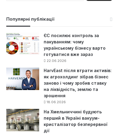
ш
у
к
Популярні публікації
:
ЄС посилює контроль за
пакуванням: чому
українському бізнесу варто
готуватися вже зараз
22.06.2026
HarvEast після втрати активів:
як агрохолдинг зібрав бізнес
заново і чому зробив ставку
на ліквідність, землю та
зрошення
18.06.2026
На Хмельниччині будують
перший в Україні вакуум-
кристалізатор безперервної
дії