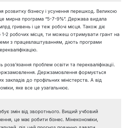
ня розвитку бізнесу і усунення перешкод. Великою
 ще мирна програма “5-7-9%”. Держава видала
млрд гривень і це теж робочі місця. Також діє
 1-2 робочих місця, ти можеш отримувати грант на
блеми з працевлаштуванням, діють програми
ерекваліфікацію.
 розв’язання проблем освіти та перекваліфікації.
а держзамовлення. Держзамовлення формується
 закладів до профільних міністерств. А від
оміки, яке все це узагальнює.
ебує змін від зворотнього. Вищий учбовий
ння, це має робити бізнес. Мінекономіки,
галузей, під цей прогноз повинно давати