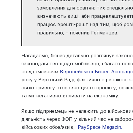
замовлення для освітян: тих спеціальнос
визначають виші, аби працевлаштувати
працює врешті-решт над тим, щоб розі
правильно, – пояснив Гетманцев.
Нагадаємо, бізнес детально розглянув закон
законодавство щодо мобілізації, і багато пол
повідомленням
Європейської Бізнес Асоціації
року у Верховній Раді, фактично є реплікою
свою тривогу стосовно цього проєкту, оскіль
та міг негативно впливати на економіку.
Якщо підприємець не належить до військових
діяльність через ФОП у вільний час не забо
військових обов’язків,
PaySpace Magazin.