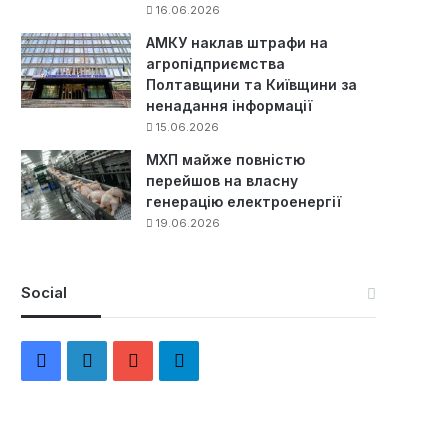
16.06.2026
АМКУ наклав штрафи на
агропідприємства
Полтавщини та Київщини за
ненадання інформації
15.06.2026
МХП майже повністю
перейшов на власну
генерацію електроенергії
19.06.2026
Social
F
L
Y
Т
a
i
o
е
c
n
u
л