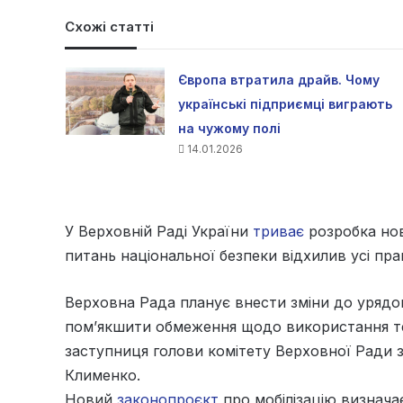
Схожі статті
Європа втратила драйв. Чому
українські підприємці виграють
на чужому полі
14.01.2026
У Верховній Раді України
триває
розробка нов
питань національної безпеки відхилив усі пра
Верховна Рада планує внести зміни до уряд
пом’якшити обмеження щодо використання те
заступниця голови комітету Верховної Ради 
Клименко.
Новий
законопроєкт
про мобілізацію визначає