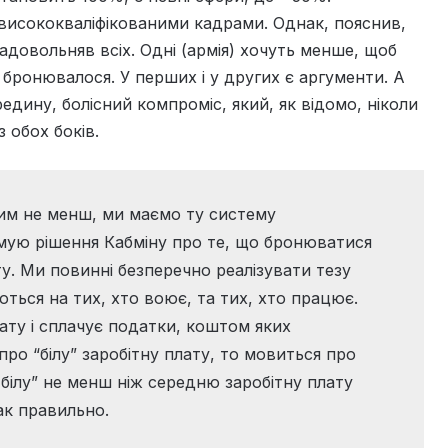
висококваліфікованими кадрами. Однак, пояснив,
задовольняв всіх. Одні (армія) хочуть менше, щоб
е бронювалося. У перших і у других є аргументи. А
редину, болісний компроміс, який, як відомо, ніколи
 обох боків.
тим не менш, ми маємо ту систему
мую рішення Кабміну про те, що бронюватися
ату. Ми повинні безперечно реалізувати тезу
ються на тих, хто воює, та тих, хто працює.
ату і сплачує податки, коштом яких
ро “білу” заробітну плату, то мовиться про
білу” не менш ніж середню заробітну плату
так правильно.