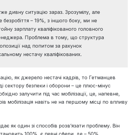
же дивну ситуацію зараз. Зрозумілу, але
 безробіття – 19%, з іншого боку, ми не
тойну зарплату кваліфікованого головного
енеджера. Проблема в тому, що структура
опозиції над попитом за рахунок
сальному нестачу кваліфікованих.
ацію, як джерело нестачі кадрів, то Гетманцев
аді сектору безпеки і оборони – це плюс-мінус
обхідно залучити під час мобілізації, це, напевне,
ів мобілізація навіть не на першому місці по впливу
ає як один зі способів розв’язати проблему. Він
тановить 100%, є певні сфери, де – 50%.