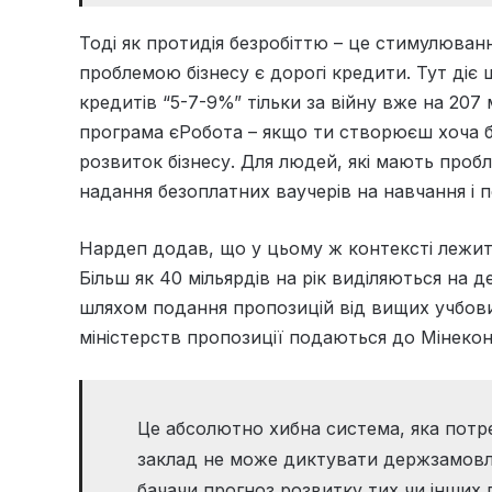
Тоді як протидія безробіттю – це стимулюван
проблемою бізнесу є дорогі кредити. Тут діє
кредитів “5-7-9%” тільки за війну вже на 207 
програма єРобота – якщо ти створюєш хоча б
розвиток бізнесу. Для людей, які мають про
надання безоплатних ваучерів на навчання і п
Нардеп додав, що у цьому ж контексті лежить
Більш як 40 мільярдів на рік виділяються н
шляхом подання пропозицій від вищих учбових
міністерств пропозиції подаються до Мінекон
Це абсолютно хибна система, яка потр
заклад не може диктувати держзамовле
бачачи прогноз розвитку тих чи інших 