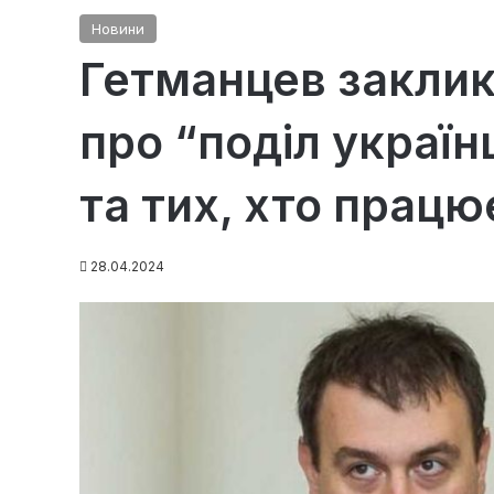
Новини
Гетманцев заклик
про “поділ українц
та тих, хто працю
28.04.2024