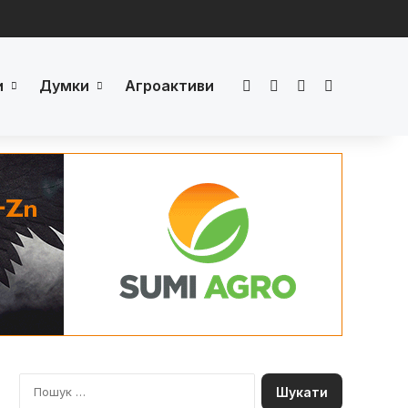
и
Думки
Агроактиви
Facebook
LinkedIn
YouTube
Телеграм
П
о