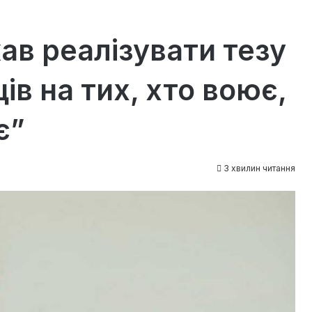
ав реалізувати тезу
ів на тих, хто воює,
є”
3 хвилин читання