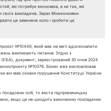
тей, які потребує економіка, а не тих, які
 своїх викладачів. Зараз Мінекономіки
рвати це замкнене коло і зробити це
опроєкт №10449, який має на меті вдосконалити
ожень викликають питання. Згідно з
(ЄБА), документ, зареєстрований 30 січня 2024
 законопроєкту №10378. Бізнес вже висловлював
ки він мав ознаки порушення Конституції України
 посадових осіб, то вести підприємницьку
ронено, якщо це не шкодить виконанню покладених