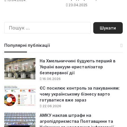
23.04.2025
П
о
ш
у
Популярні публікації
к
:
На Хмельниччині будують перший в
Україні вакуум-кристалізатор
безперервної дії
16.06.2026
ЄС посилює контроль за пакуванням:
чому українському бізнесу варто
готуватися вже зараз
22.06.2026
АМКУ наклав штрафи на
агропідприємства Полтавщини та