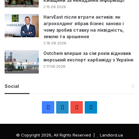
Київщини за ненадання інформації
15.06.2026
HarvEast після втрати активів: як
агрохолдинг зібрав бізнес заново і
чому зробив ставку на ліквідність,
землю та зрошення
18.06.2026
Ostchem вперше за сім років відновив
морський експорт карбаміду з України
17.06.2026
Social
F
L
Y
Т
a
i
o
е
c
n
u
л
© Copyright 2026, All Rights Reserved |
Landlord.ua