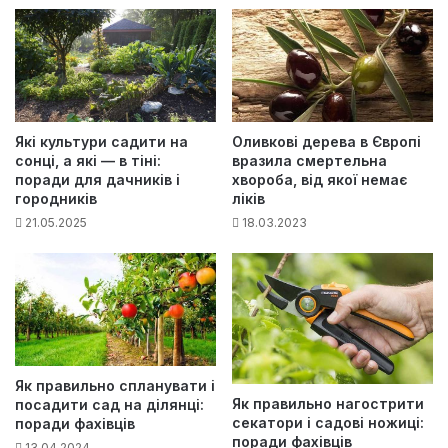
Які культури садити на
Оливкові дерева в Європі
сонці, а які — в тіні:
вразила смертельна
поради для дачників і
хвороба, від якої немає
городників
ліків
21.05.2025
18.03.2023
Як правильно спланувати і
Як правильно нагострити
посадити сад на ділянці:
секатори і садові ножиці:
поради фахівців
поради фахівців
13.04.2024