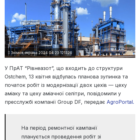
Знімок екрана 2024 04 23 121326
У ПрАТ “Рівнеазот”, що входить до структури
Ostchem, 13 квітня відбулась планова зупинка та
початок робіт із модернізації двох цехів — цеху
аміаку та цеху аміачної селітри, повідомили у
пресслужбі компанії Group DF, передає
AgroPortal.
На період ремонтної кампанії
планується проведення робіт зі