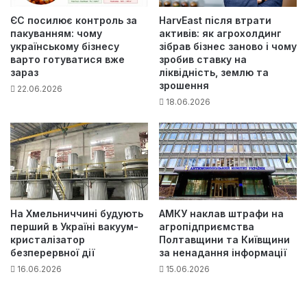
ЄС посилює контроль за
HarvEast після втрати
пакуванням: чому
активів: як агрохолдинг
українському бізнесу
зібрав бізнес заново і чому
варто готуватися вже
зробив ставку на
зараз
ліквідність, землю та
зрошення
22.06.2026
18.06.2026
На Хмельниччині будують
АМКУ наклав штрафи на
перший в Україні вакуум-
агропідприємства
кристалізатор
Полтавщини та Київщини
безперервної дії
за ненадання інформації
16.06.2026
15.06.2026