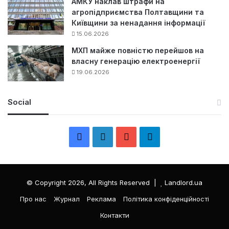
АМКУ наклав штрафи на
агропідприємства Полтавщини та
Київщини за ненадання інформації
15.06.2026
МХП майже повністю перейшов на
власну генерацію електроенергії
19.06.2026
Social
F
L
Y
Т
a
i
o
е
c
n
u
л
© Copyright 2026, All Rights Reserved |
Landlord.ua
e
k
T
е
Про нас
Журнал
Реклама
Політика конфіденційності
Контакти
b
e
u
г