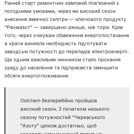
Ранній старт ремонтних кампаній пов’язаний з
погодними умовами, через які високий сезон
внесення аміачної селітри — ключового продукту
“Рівнеазот” — завершено раніше, ніж торік. Крім
того, через очікувані обмеження енергопостачання
в країні виникла необхідність підготувати
заводські потужності до перепадів електроенергії.
Ще одним важливим чинником стало прохання
уряду до населення та підприємств зменшити
обсяги енергоспоживання.
Ostchem безперебійно пройшов
високий сезон. З початком низького
сезону потужностей “Черкаського
“Азоту” цілком достатньо, щоб
задовольнити існуючий попит на