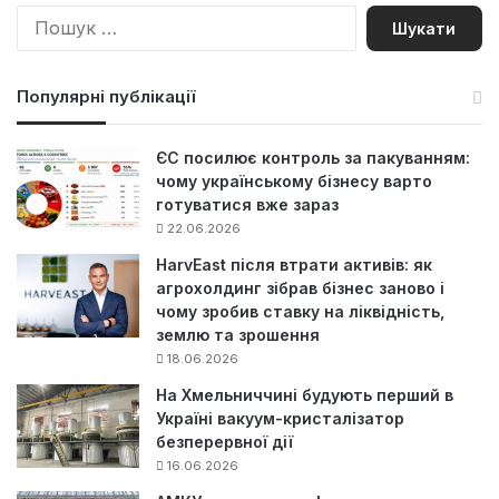
П
о
ш
у
Популярні публікації
к
:
ЄС посилює контроль за пакуванням:
чому українському бізнесу варто
готуватися вже зараз
22.06.2026
HarvEast після втрати активів: як
агрохолдинг зібрав бізнес заново і
чому зробив ставку на ліквідність,
землю та зрошення
18.06.2026
На Хмельниччині будують перший в
Україні вакуум-кристалізатор
безперервної дії
16.06.2026