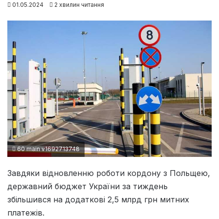
01.05.2024
2 хвилин читання
60 main v1692713748
Завдяки відновленню роботи кордону з Польщею,
державний бюджет України за тиждень
збільшився на додаткові 2,5 млрд грн митних
платежів.