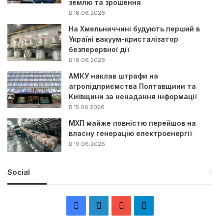
землю та зрошення
18.06.2026
На Хмельниччині будують перший в
Україні вакуум-кристалізатор
безперервної дії
16.06.2026
АМКУ наклав штрафи на
агропідприємства Полтавщини та
Київщини за ненадання інформації
15.06.2026
МХП майже повністю перейшов на
власну генерацію електроенергії
19.06.2026
Social
F
L
Y
Т