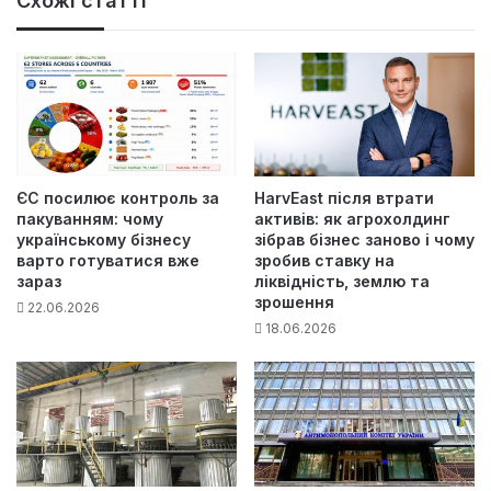
Схожі статті
ЄС посилює контроль за
HarvEast після втрати
пакуванням: чому
активів: як агрохолдинг
українському бізнесу
зібрав бізнес заново і чому
варто готуватися вже
зробив ставку на
зараз
ліквідність, землю та
зрошення
22.06.2026
18.06.2026