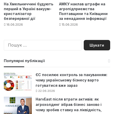
На Хмельниччині будують
АМКУ наклав штрафи на
перший в Україні вакуум-
агропідприємства
кристалізатор
Полтавщини та Київщини
безперервної дії
за ненадання інформації
16.06.2026
15.06.2026
П
о
ш
у
Популярні публікації
к
:
ЄС посилює контроль за пакуванням:
чому українському бізнесу варто
готуватися вже зараз
22.06.2026
HarvEast після втрати активів: як
агрохолдинг зібрав бізнес заново і
чому зробив ставку на ліквідність,