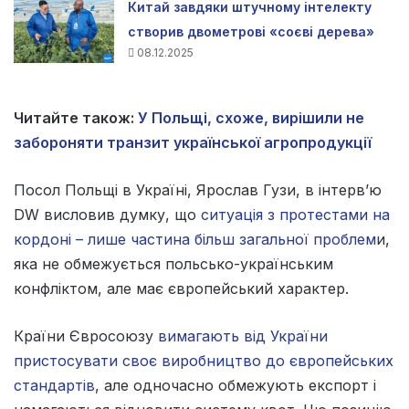
Китай завдяки штучному інтелекту
створив двометрові «соєві дерева»
08.12.2025
Читайте також:
У Польщі, схоже, вирішили не
забороняти транзит української агропродукції
Посол Польщі в Україні, Ярослав Гузи, в інтерв’ю
DW висловив думку, що
ситуація з протестами на
кордоні – лише частина більш загальної проблем
и,
яка не обмежується польсько-українським
конфліктом, але має європейський характер.
Країни Євросоюзу
вимагають від України
пристосувати своє виробництво до європейських
стандартів
, але одночасно обмежують експорт і