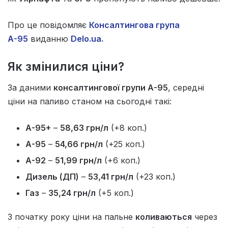
Про це повідомляє
Консалтингова група
А-95
виданню
Delo.ua.
Як змінилися ціни?
За даними
консалтингової групи А-95
, середні
ціни на паливо станом на сьогодні такі:
А-95+
–
58,63 грн/л
(+8 коп.)
А-95
–
54,66 грн/л
(+25 коп.)
А-92
–
51,99 грн/л
(+6 коп.)
Дизель (ДП)
–
53,41 грн/л
(+23 коп.)
Газ
–
35,24 грн/л
(+5 коп.)
З початку року ціни на пальне
коливаються
через