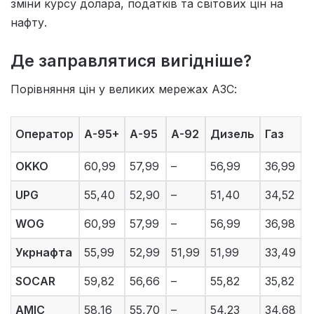
зміни курсу долара, податків та світових цін на
нафту.
Де заправлятися вигідніше?
Порівняння цін у великих мережах АЗС:
Оператор
А-95+
А-95
А-92
Дизель
Газ
OKKO
60,99
57,99
–
56,99
36,99
UPG
55,40
52,90
–
51,40
34,52
WOG
60,99
57,99
–
56,99
36,98
Укрнафта
55,99
52,99
51,99
51,99
33,49
SOCAR
59,82
56,66
–
55,82
35,82
AMIC
58,16
55,70
–
54,23
34,68