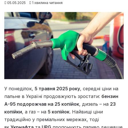
05.05.2025
1 хвилина читання
У понеділок,
5 травня 2025 року
, середні ціни на
пальне в Україні продовжують зростати:
бензин
А-95 подорожчав на 25 копійок
, дизель – на
23
копійки
, а газ – на
5 копійок
. Найвищі ціни
традиційно у преміальних мережах, тоді
як
Укрнафта
та
UPG
пропонують паливо дешевше.