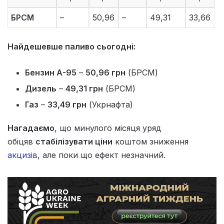
БРСМ
–
50,96
–
49,31
33,66
Найдешевше паливо сьогодні:
Бензин А-95
–
50,96 грн
(БРСМ)
Дизель
–
49,31 грн
(БРСМ)
Газ
–
33,49 грн
(Укрнафта)
Нагадаємо
, що минулого місяця уряд
обіцяв
стабілізувати ціни
коштом зниження
акцизів
, але поки що ефект незначний.