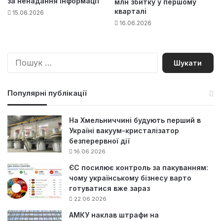
за ненадання інформації
млн збитку у першому
кварталі
15.06.2026
16.06.2026
П
о
ш
у
Популярні публікації
к
:
На Хмельниччині будують перший в
Україні вакуум-кристалізатор
безперервної дії
16.06.2026
ЄС посилює контроль за пакуванням:
чому українському бізнесу варто
готуватися вже зараз
22.06.2026
АМКУ наклав штрафи на