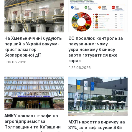
На Хмельниччині будують
ЄС посилює контроль за
перший в Україні вакуум-
пакуванням: чому
кристалізатор
українському бізнесу
безперервної дії
варто готуватися вже
зараз
16.06.2026
22.06.2026
АМКУ наклав штрафи на
агропідприємства
МХП наростив виручку на
Полтавщини та Київщини
31%, але зафіксував $85