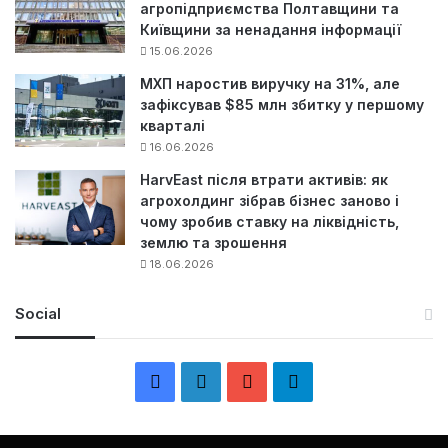
агропідприємства Полтавщини та
Київщини за ненадання інформації
15.06.2026
МХП наростив виручку на 31%, але
зафіксував $85 млн збитку у першому
кварталі
16.06.2026
HarvEast після втрати активів: як
агрохолдинг зібрав бізнес заново і
чому зробив ставку на ліквідність,
землю та зрошення
18.06.2026
Social
F
L
Y
Т
a
i
o
е