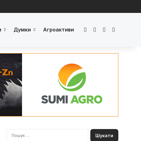
и
Думки
Агроактиви
Facebook
LinkedIn
YouTube
Телеграм
П
о