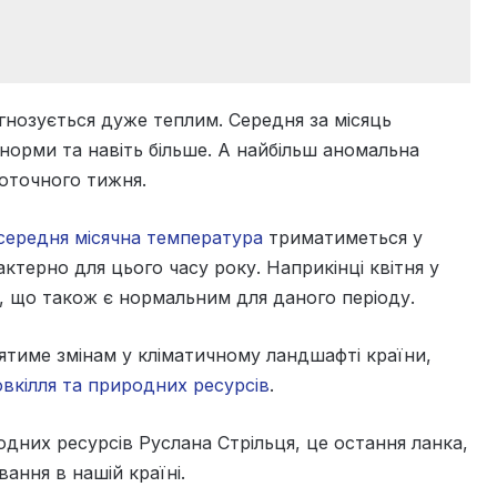
огнозується дуже теплим. Середня за місяць
норми та навіть більше. А найбільш аномальна
поточного тижня.
середня місячна температура
триматиметься у
актерно для цього часу року. Наприкінці квітня у
в, що також є нормальним для даного періоду.
иятиме змінам у кліматичному ландшафті країни,
овкілля та природних ресурсів
.
одних ресурсів Руслана Стрільця, це остання ланка,
ання в нашій країні.