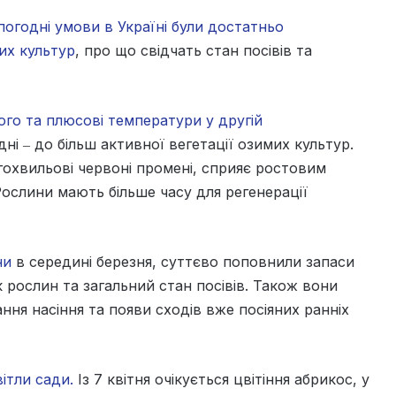
погодні умови в Україні були достатньо
их культур
, про що свідчать стан посівів та
ого та плюсові температури у другій
ні ‒ до більш активної вегетації озимих культур.
гохвильові червоні промені, сприяє ростовим
слини мають більше часу для регенерації
ни
в середині березня, суттєво поповнили запаси
к рослин та загальний стан посівів. Також вони
ня насіння та появи сходів вже посіяних ранніх
вітли сади.
Із 7 квітня очікується цвітіння абрикос, у