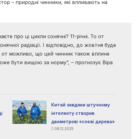
ктор – природні чинники, які впливають на
аєте про ці цикли сонячні? 11-річні. То от
онячної радіації. І відповідно, до жовтня буде
 І от можливо, що цей чинник також вплине
може бути вищою за норму”, – прогнозує Віра
Китай завдяки штучному
і
інтелекту створив
двометрові «соєві дерева»
08.12.2025