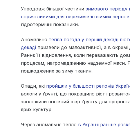
Упродовж більшої частини
зимового періоду 
сприятливими для перезимівлі озимих зернов
гідротермічні показники.
Аномально
тепла погода у першій декаді лют
декаді
призвели до малоактивної, а в окремі д
Раннє її відновлення, коли переважають дов
процесам, нагромадженню надземної маси. Ро
пошкоджених за зиму тканин.
Опади, які
пройшли у більшості регіонів Украї
вологи у ґрунті, що покращило ріст і розвито
зволожили посівний шар ґрунту для проростан
ярих культур.
Через аномальне тепло
в Україні раніше розк