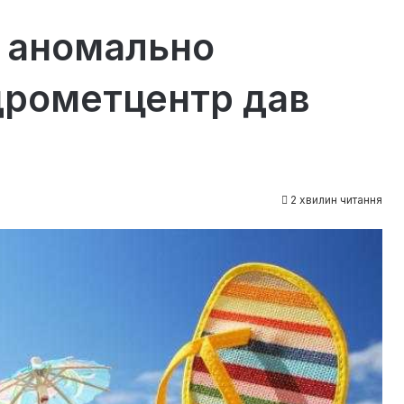
4 аномально
дрометцентр дав
2 хвилин читання