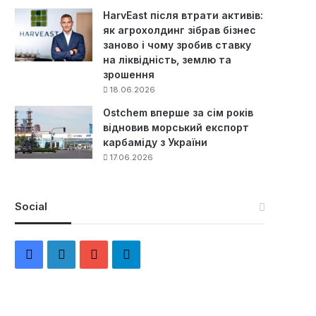
HarvEast після втрати активів:
як агрохолдинг зібрав бізнес
заново і чому зробив ставку
на ліквідність, землю та
зрошення
18.06.2026
Ostchem вперше за сім років
відновив морський експорт
карбаміду з України
17.06.2026
Social
F
L
Y
Т
a
i
o
е
c
n
u
л