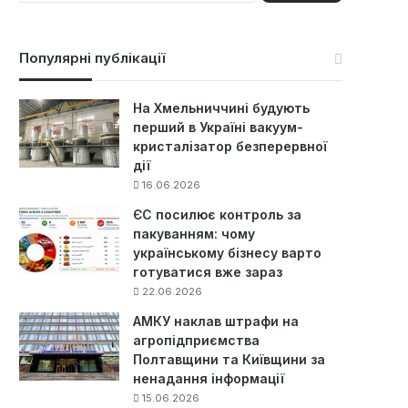
ш
у
к
Популярні публікації
:
На Хмельниччині будують
перший в Україні вакуум-
кристалізатор безперервної
дії
16.06.2026
ЄС посилює контроль за
пакуванням: чому
українському бізнесу варто
готуватися вже зараз
22.06.2026
АМКУ наклав штрафи на
агропідприємства
Полтавщини та Київщини за
ненадання інформації
15.06.2026