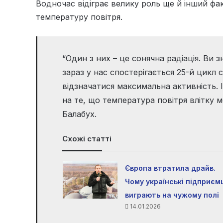
Водночас відіграє велику роль ще й інший фа
температуру повітря.
“Один з них – це сонячна радіація. Ви зн
зараз у нас спостерігається 25-й цикл с
відзначатися максимальна активність.
на те, що температура повітря влітку 
Балабух.
Схожі статті
Європа втратила драйв.
Чому українські підприємц
виграють на чужому полі
14.01.2026