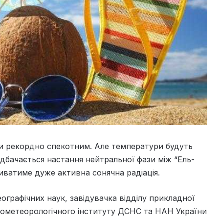
ути рекордно спекотним. Але температури будуть
дбачається настання нейтральної фази між “Ель-
пливатиме дуже активна сонячна радіація.
ографічних наук, завідувачка відділу прикладної
ідрометеорологічного інституту ДСНС та НАН України