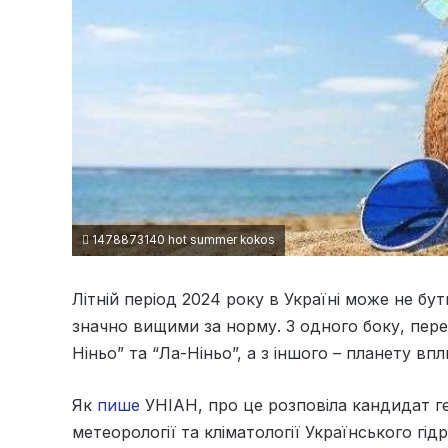
1478873140 hot summer kokos
Літній період 2024 року в Україні може не б
значно вищими за норму. З одного боку, пере
Ніньо” та “Ла-Ніньо”, а з іншого – планету в
Як
пише
УНІАН, про це розповіла кандидат ге
метеорології та кліматології Українського г