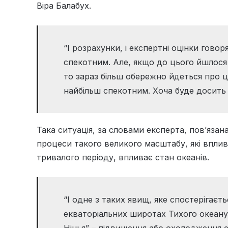
Віра Балабух.
“І розрахунки, і експертні оцінки говор
спекотним. Але, якщо до цього йшлося
то зараз більш обережно йдеться про ц
найбільш спекотним. Хоча буде досить 
Така ситуація, за словами експерта, пов’язан
процеси такого великого масштабу, які впли
тривалого періоду, впливає стан океанів.
“І одне з таких явищ, яке спостерігаєть
екваторіальних широтах Тихого океану у
Нінья” – підвищення або охолодження е