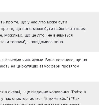
ять про те, що у нас літо може бути
 про те, що воно може бути найспекотнішим,
е. Можливо, що це літо і не виявиться
таки теплим”, – повідомила вона.
а з кількома чинниками. Вона пояснила, що на
вають на циркуляцію атмосфери протягом
ся в океані, – це південне коливання. Тобто в
 нас спостерігається “Ель-Ніньйо” і “Ла-
кваторіальних вод, які суттєво впливають