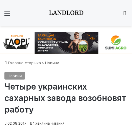
Меню
Ш
Головна сторінка
>
Новини
Новини
Четыре украинских
сахарных завода возобновят
работу
02.08.2017
1 хвилина читання