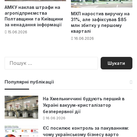
АМКУ наклав штрафи на
агропідприємства
МХП наростив виручку на
Полтавщини та Київщини
31%, але зафіксував $85
за ненадання інформації
млн збитку у першому
кварталі
15.06.2026
16.06.2026
П
о
ш
у
Популярні публікації
к
:
На Хмельниччині будують перший в
Україні вакуум-кристалізатор
безперервної дії
16.06.2026
ЄС посилює контроль за пакуванням:
чому українському бізнесу варто