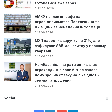
готуватися вже зараз
22.06.2026
АМКУ наклав штрафи на
агропідприємства Полтавщини та
Київщини за ненадання інформації
15.06.2026
МХП наростив виручку на 31%, але
зафіксував $85 млн збитку у першому
кварталі
16.06.2026
HarvEast після втрати активів: як
агрохолдинг зібрав бізнес заново і
чому зробив ставку на ліквідність,
землю та зрошення
18.06.2026
Social