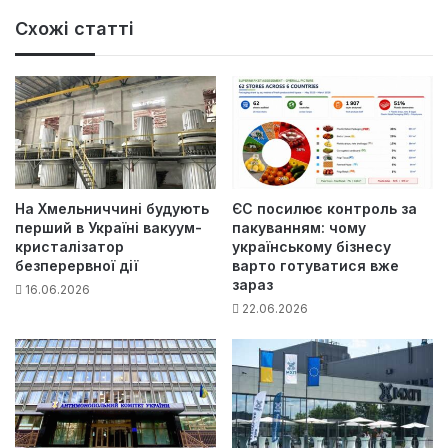
Схожі статті
На Хмельниччині будують
ЄС посилює контроль за
перший в Україні вакуум-
пакуванням: чому
кристалізатор
українському бізнесу
безперервної дії
варто готуватися вже
зараз
16.06.2026
22.06.2026