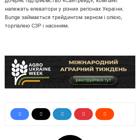
дочірнє підприємство «Сантрейд», компанії
належать елеватори у різних регіонах України.
Bunge займається трейдингом зерном і олією,
торгівлею CЗР і насінням.