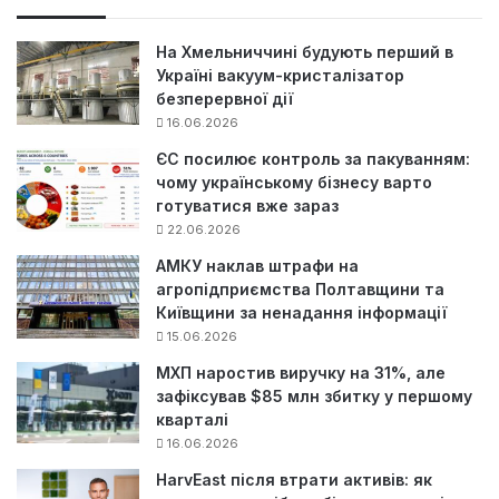
к
:
На Хмельниччині будують перший в
Україні вакуум-кристалізатор
безперервної дії
16.06.2026
ЄС посилює контроль за пакуванням:
чому українському бізнесу варто
готуватися вже зараз
22.06.2026
АМКУ наклав штрафи на
агропідприємства Полтавщини та
Київщини за ненадання інформації
15.06.2026
МХП наростив виручку на 31%, але
зафіксував $85 млн збитку у першому
кварталі
16.06.2026
HarvEast після втрати активів: як