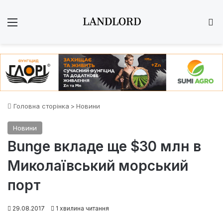
Меню
Ш
Головна сторінка
>
Новини
Новини
Bunge вкладе ще $30 млн в
Миколаївський морський
порт
29.08.2017
1 хвилина читання