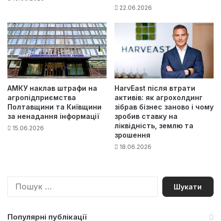
22.06.2026
АМКУ наклав штрафи на
HarvEast після втрати
агропідприємства
активів: як агрохолдинг
Полтавщини та Київщини
зібрав бізнес заново і чому
за ненадання інформації
зробив ставку на
ліквідність, землю та
15.06.2026
зрошення
18.06.2026
П
о
ш
у
Популярні публікації