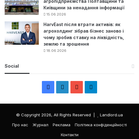
агропідприємства Полтавщини та
Київщини за ненадання інформації
15.06.2026
HarvEast після втрати активів: як
агрохолдинг зібрав бізнес заново і
чому зробив ставку на ліквідність,
землю та зрошення
18.06.2026
Social
F
L
Y
Т
a
i
o
е
c
n
u
л
© Copyright 2026, All Rights Reserved |
Landlord.ua
e
k
T
е
Про нас
Журнал
Реклама
Політика конфіденційності
Контакти
b
e
u
г