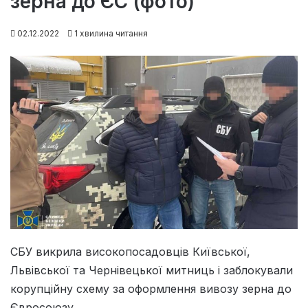
зерна до ЄС (фото)
02.12.2022
1 хвилина читання
СБУ викрила високопосадовців Київської,
Львівської та Чернівецької митниць і заблокували
корупційну схему за оформлення вивозу зерна до
Євросоюзу.