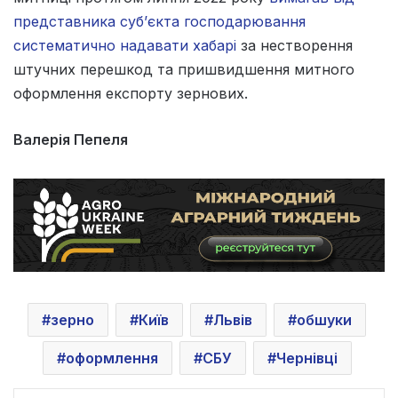
представника суб’єкта господарювання
систематично надавати хабарі
за нестворення
штучних перешкод та пришвидшення митного
оформлення експорту зернових.
Валерія Пепеля
зерно
Київ
Львів
обшуки
оформлення
СБУ
Чернівці