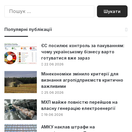
П
о
ш
у
Популярні публікації
к
:
ЄС посилює контроль за пакуванням:
чому українському бізнесу варто
готуватися вже зараз
22.06.2026
Мінекономіки змінило критерії для
визнання агропідприємств критично
важливими
25.06.2026
МХП майже повністю перейшов на
власну генерацію електроенергії
19.06.2026
АМКУ наклав штрафи на