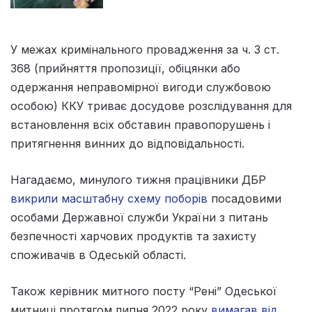
У межах кримінального провадження за ч. 3 ст.
368 (прийняття пропозиції, обіцянки або
одержання неправомірної вигоди службовою
особою) ККУ триває досудове розслідування для
встановлення всіх обставин правопорушень і
притягнення винних до відповідальності.
Нагадаємо, минулого тижня працівники ДБР
викрили масштабну схему поборів
посадовими
особами Державної служби України з питань
безпечності харчових продуктів та захисту
споживачів в Одеській області.
Також керівник митного посту “Рені” Одеської
митниці протягом липня 2022 року
вимагав від