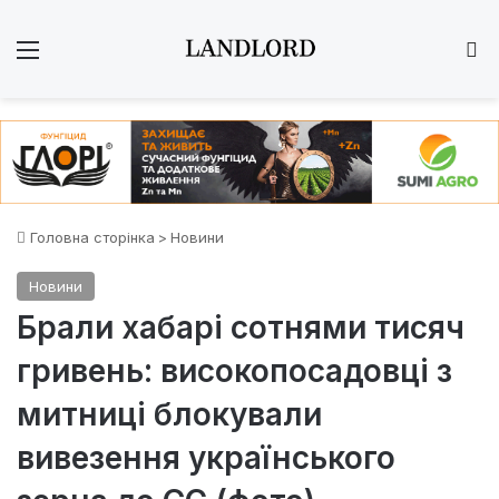
Меню
Ш
Головна сторінка
>
Новини
Новини
Брали хабарі сотнями тисяч
гривень: високопосадовці з
митниці блокували
вивезення українського