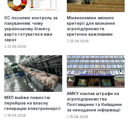
ЄС посилює контроль за
Мінекономіки змінило
пакуванням: чому
критерії для визнання
українському бізнесу
агропідприємств
варто готуватися вже
критично важливими
зараз
25.06.2026
22.06.2026
АМКУ наклав штрафи на
МХП майже повністю
агропідприємства
перейшов на власну
Полтавщини та Київщини
генерацію електроенергії
за ненадання інформації
19.06.2026
15.06.2026