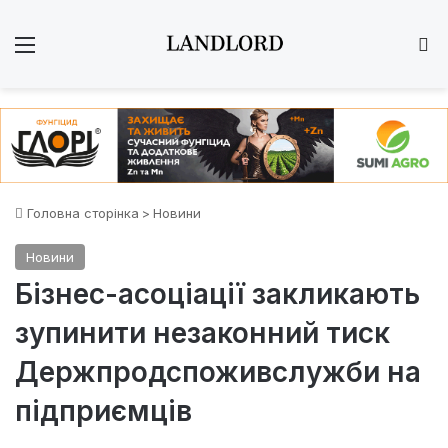
Меню
Ш
Головна сторінка
>
Новини
Новини
Бізнес-асоціації закликають
зупинити незаконний тиск
Держпродспоживслужби на
підприємців