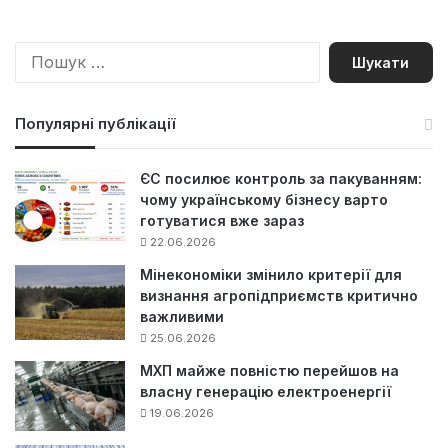
П
о
ш
у
Популярні публікації
к
:
ЄС посилює контроль за пакуванням:
чому українському бізнесу варто
готуватися вже зараз
22.06.2026
Мінекономіки змінило критерії для
визнання агропідприємств критично
важливими
25.06.2026
МХП майже повністю перейшов на
власну генерацію електроенергії
19.06.2026