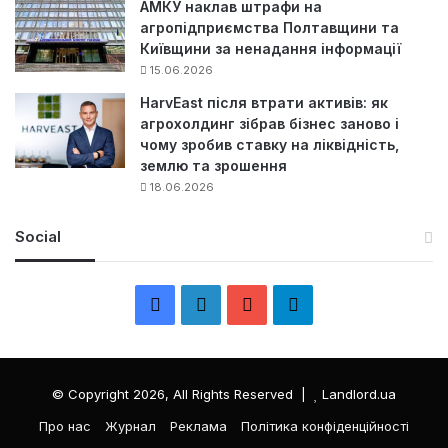
АМКУ наклав штрафи на
агропідприємства Полтавщини та
Київщини за ненадання інформації
15.06.2026
HarvEast після втрати активів: як
агрохолдинг зібрав бізнес заново і
чому зробив ставку на ліквідність,
землю та зрошення
18.06.2026
Social
F
L
Y
Т
a
i
o
е
c
n
u
л
© Copyright 2026, All Rights Reserved |
Landlord.ua
e
k
T
е
Про нас
Журнал
Реклама
Політика конфіденційності