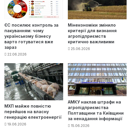
ЄС посилює контроль за
Мінекономіки змінило
пакуванням: чому
критерії для визнання
українському бізнесу
агропідприємств
варто готуватися вже
критично важливими
зараз
25.06.2026
22.06.2026
АМКУ наклав штрафи на
МХП майже повністю
агропідприємства
перейшов на власну
Полтавщини та Київщини
генерацію електроенергії
за ненадання інформації
19.06.2026
15.06.2026