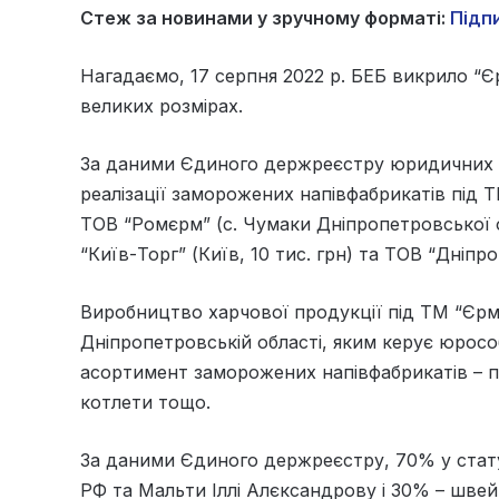
Стеж за новинами у зручному форматі:
Підпи
Нагадаємо, 17 серпня 2022 р. БЕБ викрило “Є
великих розмірах.
За даними Єдиного держреєстру юридичних осі
реалізації заморожених напівфабрикатів під Т
ТОВ “Ромєрм” (с. Чумаки Дніпропетровської о
“Київ-Торг” (Київ, 10 тис. грн) та ТОВ “Дніпро
Виробництво харчової продукції під ТМ “Єрмо
Дніпропетровській області, яким керує юрос
асортимент заморожених напівфабрикатів – пел
котлети тощо.
За даними Єдиного держреєстру, 70% у стат
РФ та Мальти Іллі Алєксандрову і 30% – шве