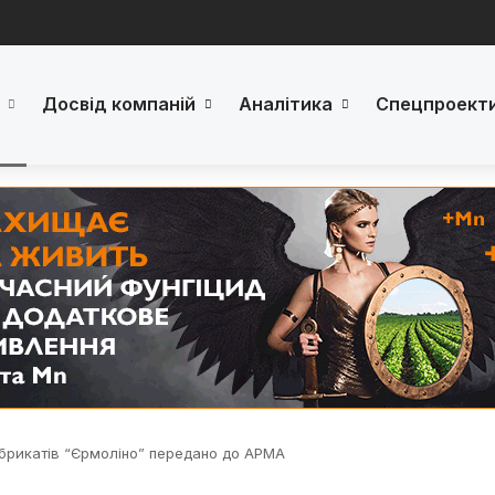
Досвід компаній
Аналітика
Спецпроект
брикатів “Єрмоліно” передано до АРМА