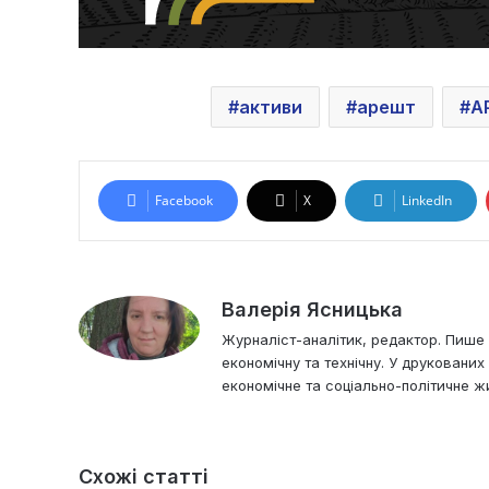
активи
арешт
А
Facebook
X
LinkedIn
Валерія Ясницька
Журналіст-аналітик, редактор. Пише і
економічну та технічну. У друковани
економічне та соціально-політичне жи
Схожі статті