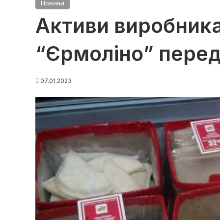
Новини
Активи виробника
“Єрмоліно” пере
07.01.2023