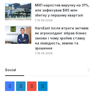
МХП наростив виручку на 31%,
але зафіксував $85 млн
збитку у першому кварталі
16.06.2026
HarvEast після втрати активів:
як агрохолдинг зібрав бізнес
заново і чому зробив ставку
на ліквідність, землю та
зрошення
18.06.2026
Social
F
L
Y
Т
a
i
o
е
c
n
u
л