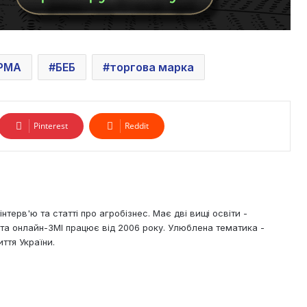
РМА
БЕБ
торгова марка
Pinterest
Reddit
нтерв'ю та статті про агробізнес. Має дві вищі освіти -
х та онлайн-ЗМІ працює від 2006 року. Улюблена тематика -
ття України.