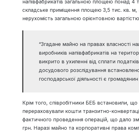
напівфабрикатів загальною площею понад 4 ти
складське приміщення площею 3,5 тис. кв. м, а
нерухомість загальною орієнтовною вартістю
“Згадане майно на правах власності на
виробників напівфабрикатів на територі
викрито в ухиленні від сплати податків
досудового розслідування встановлено
господарської діяльності є громадянин
Крім того, співробітники БЕБ встановили, що 
перераховували кошти транзитно-конвертаційн
фактичного проведення операцій, що дало змо
грн. Наразі майно та корпоративні права ком