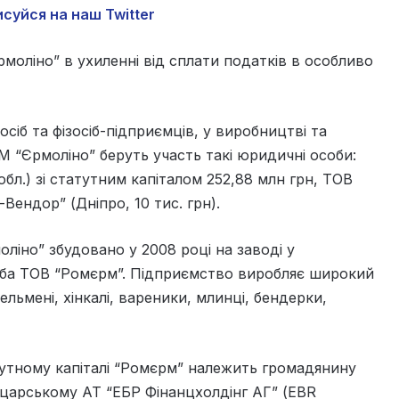
суйся на наш Twitter
рмоліно” в ухиленні від сплати податків в особливо
б та фізосіб-підприємців, у виробництві та
М “Єрмоліно” беруть участь такі юридичні особи:
бл.) зі статутним капіталом 252,88 млн грн, ТОВ
-Вендор” (Дніпро, 10 тис. грн).
ліно” збудовано у 2008 році на заводі у
оба ТОВ “Ромєрм”. Підприємство виробляє широкий
ьмені, хінкалі, вареники, млинці, бендерки,
утному капіталі “Ромєрм” належить громадянину
йцарському АТ “ЕБР Фінанцхолдінг АГ” (EBR