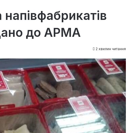
 напівфабрикатів
дано до АРМА
2 хвилин читання