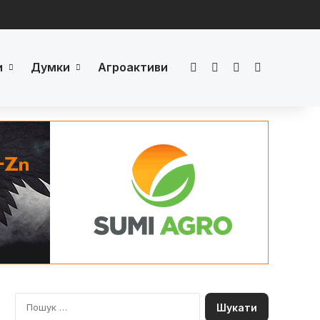
и
Думки
Агроактиви
Facebook
LinkedIn
YouTube
Телеграм
П
о