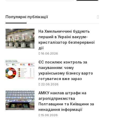
ш
у
к
Популярні публікації
:
На Хмельниччині будують
перший в Україні вакуум-
кристалізатор безперервної
дії
16.06.2026
ЄС посилює контроль за
пакуванням: чому
українському бізнесу варто
готуватися вже зараз
22.06.2026
АМКУ наклав штрафи на
агропідприємства
Полтавщини та Київщини за
ненадання інформації
15.06.2026