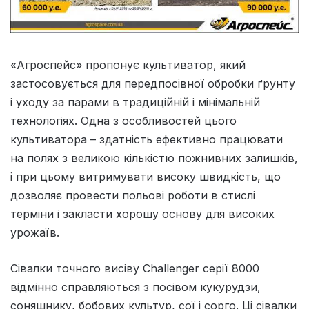
«Агроспейс» пропонує культиватор, який
застосовується для передпосівної обробки ґрунту
і уходу за парами в традиційній і мінімальній
технологіях. Одна з особливостей цього
культиватора – здатність ефективно працювати
на полях з великою кількістю пожнивних залишків,
і при цьому витримувати високу швидкість, що
дозволяє провести польові роботи в стислі
терміни і закласти хорошу основу для високих
урожаїв.
Сівалки точного висіву Challenger серії 8000
відмінно справляються з посівом кукурудзи,
соняшнику, бобових культур, сої і сорго. Ці сівалки