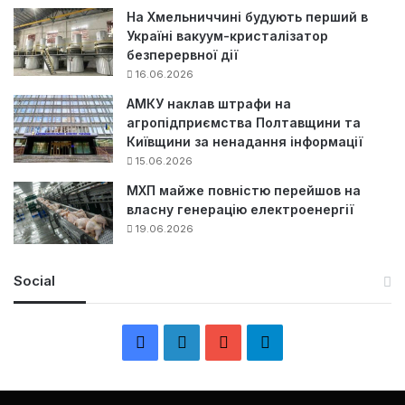
На Хмельниччині будують перший в
Україні вакуум-кристалізатор
безперервної дії
16.06.2026
АМКУ наклав штрафи на
агропідприємства Полтавщини та
Київщини за ненадання інформації
15.06.2026
МХП майже повністю перейшов на
власну генерацію електроенергії
19.06.2026
Social
F
L
Y
Т
a
i
o
е