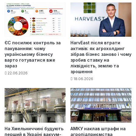
ЄС посилює контроль за
HarvEast після втрати
пакуванням: чому
активів: як агрохолдинг
українському бізнесу
зібрав бізнес заново і чому
варто готуватися вже
зробив ставку на
зараз
ліквідність, землю та
зрошення
22.06.2026
18.06.2026
На Хмельниччині будують
АМКУ наклав штрафи на
перший в Україні вакуум-
агропідприємства