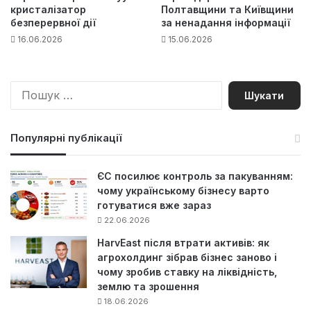
кристалізатор
Полтавщини та Київщини
безперервної дії
за ненадання інформації
16.06.2026
15.06.2026
П
о
ш
у
Популярні публікації
к
:
ЄС посилює контроль за пакуванням:
чому українському бізнесу варто
готуватися вже зараз
22.06.2026
HarvEast після втрати активів: як
агрохолдинг зібрав бізнес заново і
чому зробив ставку на ліквідність,
землю та зрошення
18.06.2026