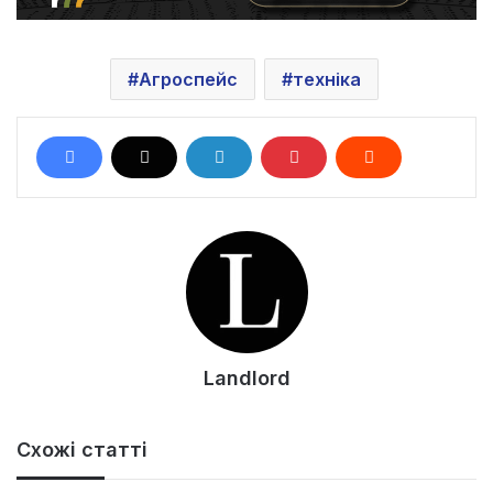
Агроспейс
техніка
Landlord
Схожі статті