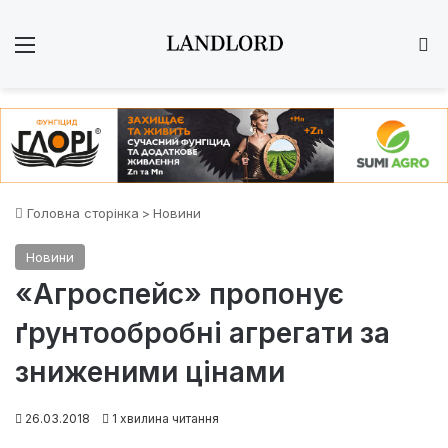
Меню
Ш
Головна сторінка
>
Новини
Новини
«Агроспейс» пропонує
ґрунтообробні агрегати за
зниженими цінами
26.03.2018
1 хвилина читання