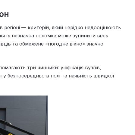
зон
в регіоні — критерій, який нерідко недооцінюють
 навіть незначна поломка може зупинити весь
івців та обмежене «погодне вікно» значно
омагають три чинники: уніфікація вузлів,
ту безпосередньо в полі та наявність швидкої