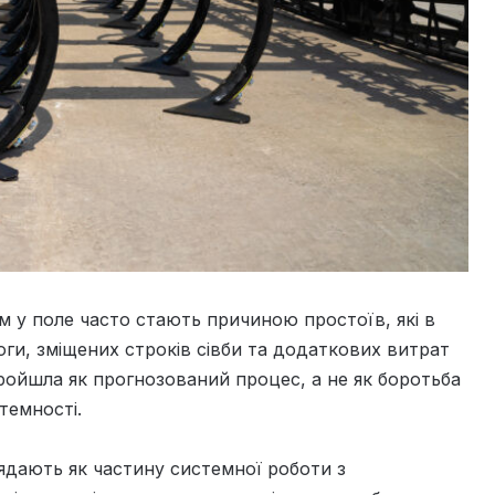
м у поле часто стають причиною простоїв, які в
ги, зміщених строків сівби та додаткових витрат
ройшла як прогнозований процес, а не як боротьба
темності.
лядають як частину системної роботи з