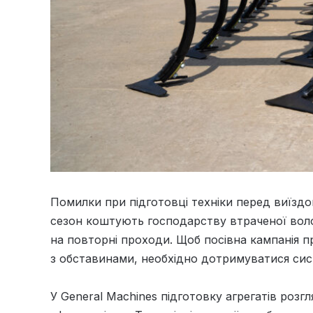
Помилки при підготовці техніки перед виїздо
сезон коштують господарству втраченої воло
на повторні проходи. Щоб посівна кампанія п
з обставинами, необхідно дотримуватися сис
У General Machines підготовку агрегатів розг