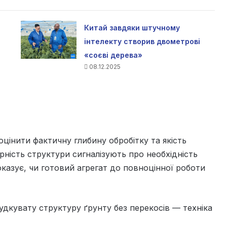
Китай завдяки штучному
інтелекту створив двометрові
«соєві дерева»
08.12.2025
цінити фактичну глибину обробітку та якість
рність структури сигналізують про необхідність
казує, чи готовий агрегат до повноцінної роботи
дкувату структуру ґрунту без перекосів — техніка