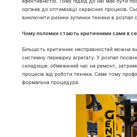
ефективністю. Тому підхід до неї має бути по
органів до оптимізації сервісних процесів. С
виключити ризики зупинки техніки в розпал 
Чому поломки стають критичними саме в с
Більшість критичних несправностей можна ви
системну перевірку агрегату. У розпал посівн
складніше: обмежений час на ремонт, затримк
процесів від роботи техніки. Саме тому проф
формальна процедура.