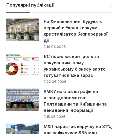
к
Популярні публікації
:
На Хмельниччині будують
перший в Україні вакуум-
кристалізатор безперервної
дії
16.06.2026
ЄС посилює контроль за
пакуванням: чому
українському бізнесу варто
готуватися вже зараз
22.06.2026
АМКУ наклав штрафи на
агропідприємства
Полтавщини та Київщини за
ненадання інформації
15.06.2026
МХП наростив виручку на 31%,
але зафіксував $85 млн