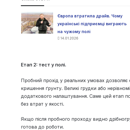
Європа втратила драйв. Чому
українські підприємці виграють
на чужому полі
14.01.2026
Етап 2: тест у полі.
Пробний прохід у реальних умовах дозволяє о
кришення ґрунту. Великі грудки або нерівномі
додаткового налаштування. Саме цей етап по
без втрат у якості.
Якщо після пробного проходу видно дрібногру
готова до роботи.