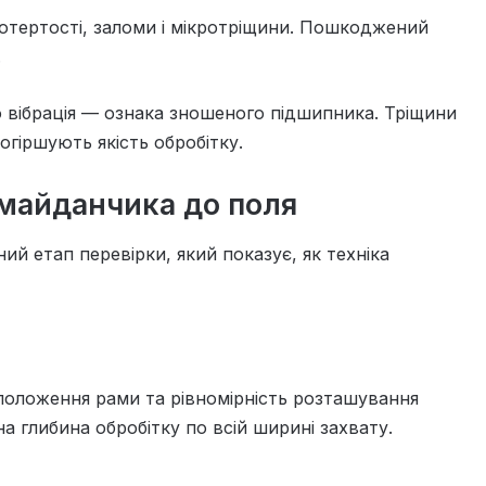
отертості, заломи і мікротріщини. Пошкоджений
.
 вібрація — ознака зношеного підшипника. Тріщини
огіршують якість обробітку.
 майданчика до поля
й етап перевірки, який показує, як техніка
положення рами та рівномірність розташування
на глибина обробітку по всій ширині захвату.