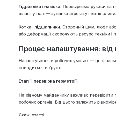
Гідравліка і навіска.
Перевіряємо рукави на п
шланг у полі — зупинка агрегату і витік оливи
Котки і підшипники.
Сторонній шум, люфт або
або деформації скорочують ресурс техніки і п
Процес налаштування: від
Налаштування в робочих умовах — це фінальни
поводиться в ґрунті.
Етап 1: перевірка геометрії.
На рівному майданчику важливо перевірити 
робочих органів. Від цього залежить рівномір
Схожі статті