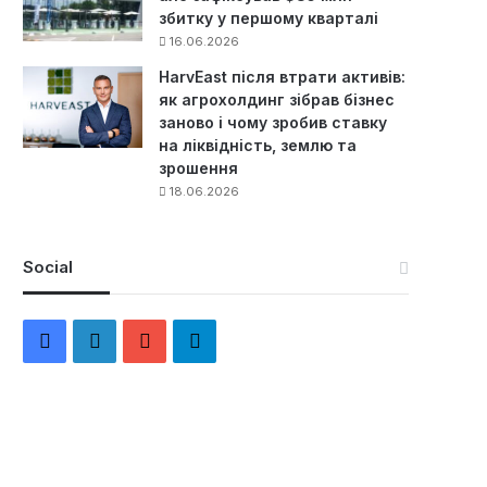
збитку у першому кварталі
16.06.2026
HarvEast після втрати активів:
як агрохолдинг зібрав бізнес
заново і чому зробив ставку
на ліквідність, землю та
зрошення
18.06.2026
Social
F
L
Y
Т
a
i
o
е
c
n
u
л
e
k
T
е