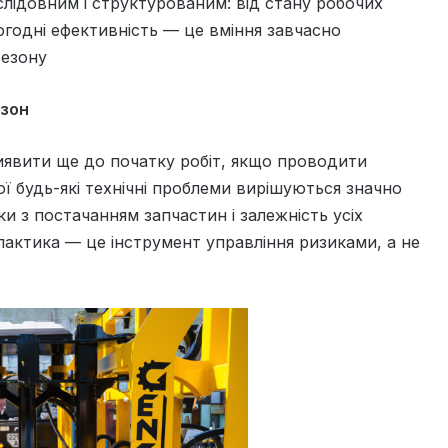
слідовним і структурованим: від стану робочих
ьогодні ефективність — це вміння завчасно
сезону
езон
явити ще до початку робіт, якщо проводити
ої будь-які технічні проблеми вирішуються значно
и з постачанням запчастин і залежність усіх
ілактика — це інструмент управління ризиками, а не