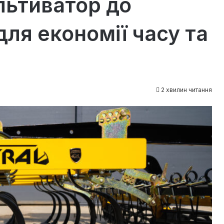
льтиватор до
для економії часу та
2 хвилин читання