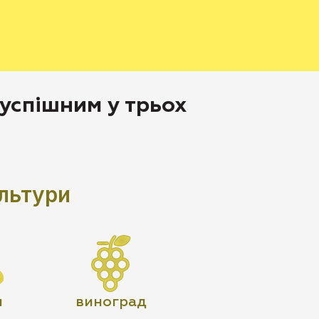
 успішним у трьох
льтури
и
виноград