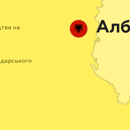
н
Алб
тва на
одарського