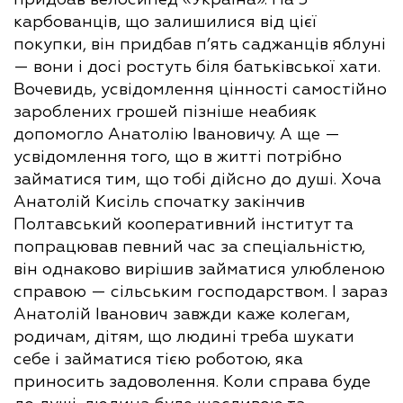
карбованців, що залишилися від цієї
покупки, він придбав п’ять саджанців яблуні
— вони і досі ростуть біля батьківської хати.
Вочевидь, усвідомлення цінності самостійно
зароблених грошей пізніше неабияк
допомогло Анатолію Івановичу. А ще —
усвідомлення того, що в житті потрібно
займатися тим, що тобі дійсно до душі. Хоча
Анатолій Кисіль спочатку закінчив
Полтавський кооперативний інститут та
попрацював певний час за спеціальністю,
він однаково вирішив займатися улюбленою
справою — сільським господарством. І зараз
Анатолій Іванович завжди каже колегам,
родичам, дітям, що людині треба шукати
себе і займатися тією роботою, яка
приносить задоволення. Коли справа буде