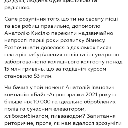
до душі, людина буде щасливою та
радісною.
Саме розуміння того, що ти на своєму місці
та все робиш правильно, допомогло
Анатолію Кисілю пережити надзвичайно
непрості перші роки розвитку бізнесу.
Розпочинати довелося з декількох тисяч
гектарів забур’янених полів та із сумарною
заборгованістю колишнього колгоспу понад
15 млн гривень, що за тодішнім курсом
становило $3 млн.
Чи бачив у той момент Анатолій Іванович
компанію «Байс-Агро» зразка 2021 року із
більше ніж 10 000 га ідеально оброблених
полів та сучасним елеватором,
хлібокомбінатом, пивзаводом? Запитання
риторичне, проте, як нам вдалося зрозуміти