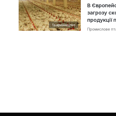
В Європейс
загрозу ск
продукції 
Тваринництво
Промислове пта