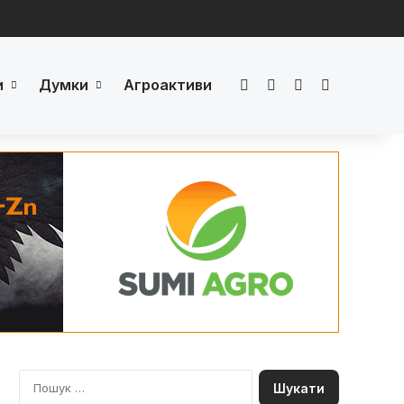
и
Думки
Агроактиви
Facebook
LinkedIn
YouTube
Телеграм
П
о