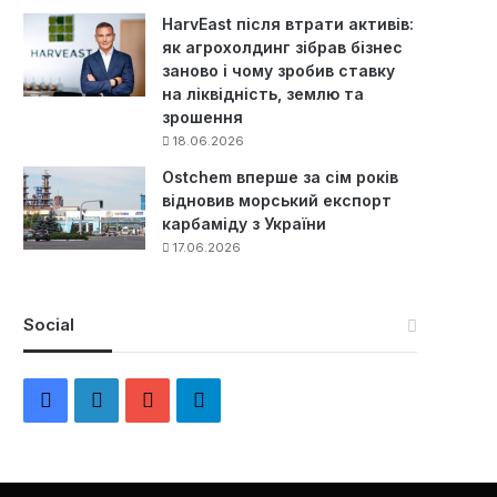
HarvEast після втрати активів:
як агрохолдинг зібрав бізнес
заново і чому зробив ставку
на ліквідність, землю та
зрошення
18.06.2026
Ostchem вперше за сім років
відновив морський експорт
карбаміду з України
17.06.2026
Social
F
L
Y
Т
a
i
o
е
c
n
u
л