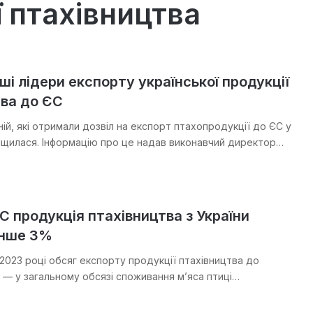
 птахівництва
ьші лідери експорту української продукції
тва до ЄС
ній, які отримали дозвіл на експорт птахопродукції до ЄС у
вищилася. Інформацію про це надав виконавчий директор…
С продукція птахівництва з України
енше 3%
 2023 році обсяг експорту продукції птахівництва до
 — у загальному обсязі споживання м’яса птиці…