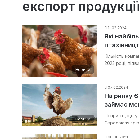
експорт продукції
11.02.2024
Які найбіл
птахівниц
Кількість компа
2023 році, під
Новини
07.02.2024
На ринку Є
займає м
Попри те, що у
Новини
Євросоюзу зріс
30.08.2021