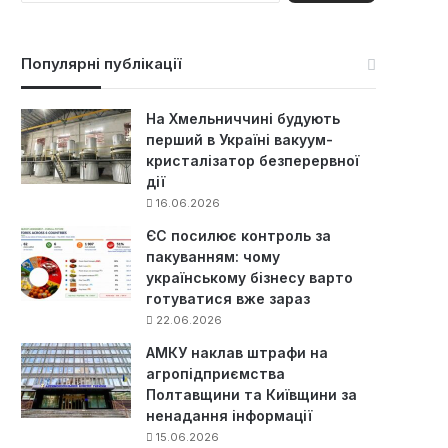
ш
у
к
Популярні публікації
:
На Хмельниччині будують
перший в Україні вакуум-
кристалізатор безперервної
дії
16.06.2026
ЄС посилює контроль за
пакуванням: чому
українському бізнесу варто
готуватися вже зараз
22.06.2026
АМКУ наклав штрафи на
агропідприємства
Полтавщини та Київщини за
ненадання інформації
15.06.2026