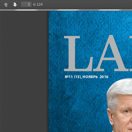
із 124
Previous
Next
No11 (13), НОЯБРЬ  2016