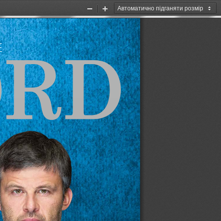
Zoom
Zoom
Out
In
Е